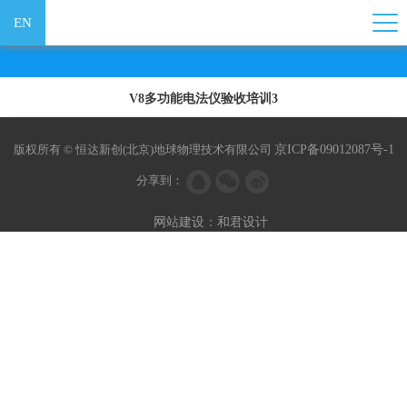
EN
V8多功能电法仪验收培训3
版权所有 © 恒达新创(北京)地球物理技术有限公司
京ICP备09012087号-1
分享到：
网站建设：和君设计